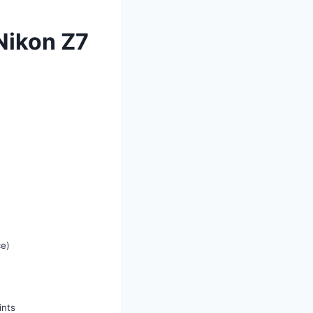
 Nikon Z7
ce)
ints