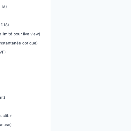
 IA)
B-D18)
limité pour live view)
 instantanée optique)
VF)
nt)
uctible
ueuse)