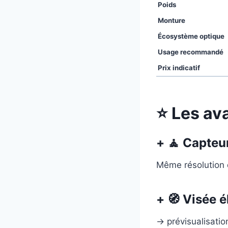
Poids
Monture
Écosystème optique
Usage recommandé
Prix indicatif
⭐ Les av
+ 🧘 Capteu
Même résolution 
+ 🧭 Visée 
→ prévisualisation