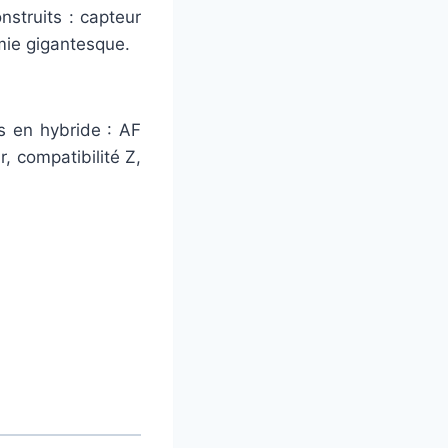
nstruits : capteur
ie gigantesque.
s en hybride : AF
, compatibilité Z,