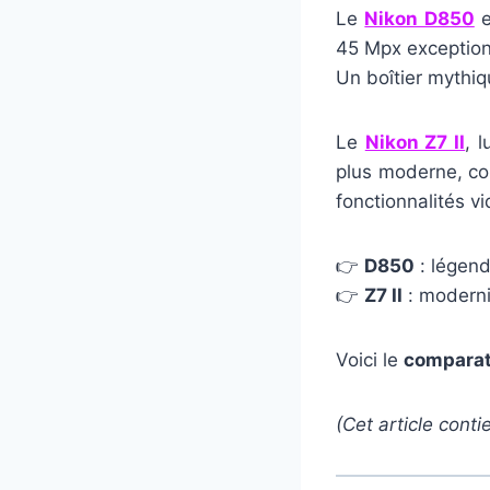
Le
Nikon D850
e
45 Mpx exception
Un boîtier mythiq
Le
Nikon Z7 II
, 
plus moderne, cor
fonctionnalités v
👉
D850
: légend
👉
Z7 II
: modernit
Voici le
comparat
(Cet article conti