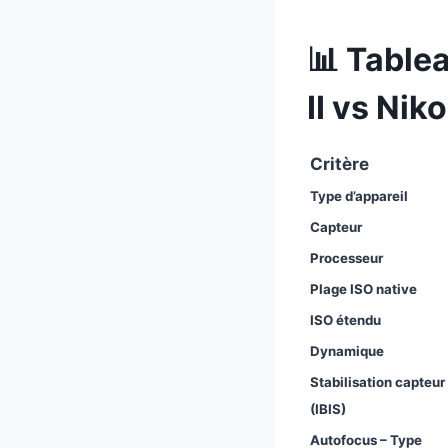
📊 Tablea
II vs Ni
Critère
Type d’appareil
Capteur
Processeur
Plage ISO native
ISO étendu
Dynamique
Stabilisation capteur
(IBIS)
Autofocus – Type