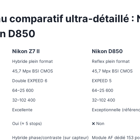
u comparatif ultra-détaillé :
kon D850
Nikon Z7 II
Nikon D850
Hybride plein format
Reflex plein format
45,7 Mpx BSI CMOS
45,7 Mpx BSI CMOS
Double EXPEED 6
EXPEED 5
64–25 600
64–25 600
32–102 400
32–102 400
Excellente
Exceptionnelle (référen
Oui (≈ 5 stops)
❌ Non
Hybride phase/contraste (sur capteur)
Module AF dédié 153 po