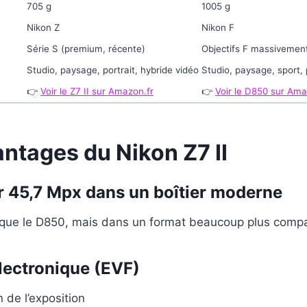
705 g
1005 g
Nikon Z
Nikon F
Série S (premium, récente)
Objectifs F massivement
Studio, paysage, portrait, hybride vidéo
Studio, paysage, sport,
👉
Voir le Z7 II sur Amazon.fr
👉
Voir le D850 sur Ama
antages du Nikon Z7 II
r 45,7 Mpx dans un boîtier moderne
que le D850, mais dans un format beaucoup plus compa
électronique (EVF)
 de l’exposition