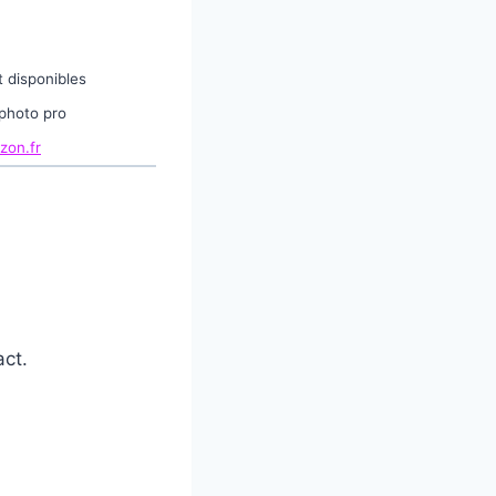
 disponibles
 photo pro
zon.fr
ct.