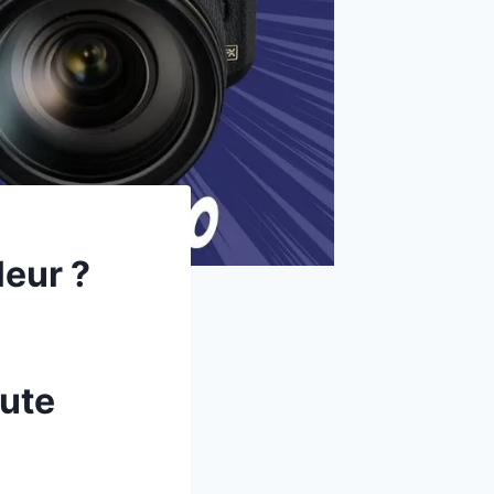
leur ?
aute