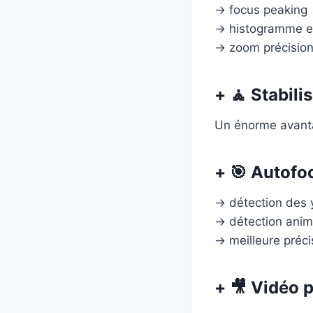
→ focus peaking
→ histogramme e
→ zoom précision
+ 🧘 Stabili
Un énorme avant
+ 🎯 Autofoc
→ détection des
→ détection ani
→ meilleure préci
+ 🎥 Vidéo 