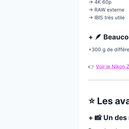
→ 4K 60p
→ RAW externe
→ IBIS très utile
+ 🪶 Beauco
+300 g de différ
👉
Voir le Nikon 
⭐ Les av
+ 📸 Un des 