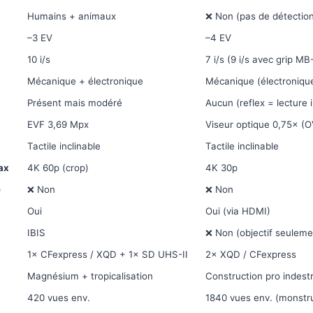
Humains + animaux
❌ Non (pas de détection
–3 EV
–4 EV
10 i/s
7 i/s (9 i/s avec grip M
Mécanique + électronique
Mécanique (électronique 
Présent mais modéré
Aucun (reflex = lecture
EVF 3,69 Mpx
Viseur optique 0,75× (O
Tactile inclinable
Tactile inclinable
ax
4K 60p (crop)
4K 30p
e
❌ Non
❌ Non
Oui
Oui (via HDMI)
IBIS
❌ Non (objectif seuleme
1× CFexpress / XQD + 1× SD UHS-II
2× XQD / CFexpress
Magnésium + tropicalisation
Construction pro indestr
420 vues env.
1840 vues env. (monstr