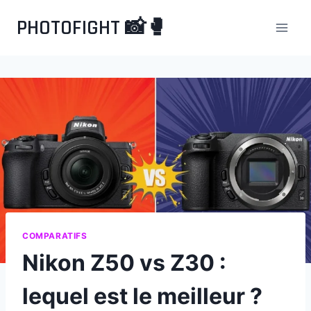
Aller
PHOTOFIGHT 📸🥊
au
contenu
COMPARATIFS
Nikon Z50 vs Z30 :
lequel est le meilleur ?