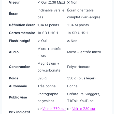
Viseur
✔ Oui (2,36 Mpx)
❌ Non
Inclinable vers le
Écran orientable
Écran
bas
complet (vari-angle)
Définition écran
1,04 M points
1,04 M points
Cartes mémoire
1× SD UHS-I
1× SD UHS-I
Flash intégré
✔ Oui
❌ Non
Micro + entrée
Audio
Micro + entrée micro
micro
Magnésium +
Construction
Polycarbonate
polycarbonate
Poids
395 g
350 g (plus léger)
Autonomie
Très bonne
Bonne
Photographe
Créateurs, vloggers,
Public visé
polyvalent
TikTok, YouTube
👉
Voir le Z50 sur
👉
Voir le Z30 sur
Prix indicatif