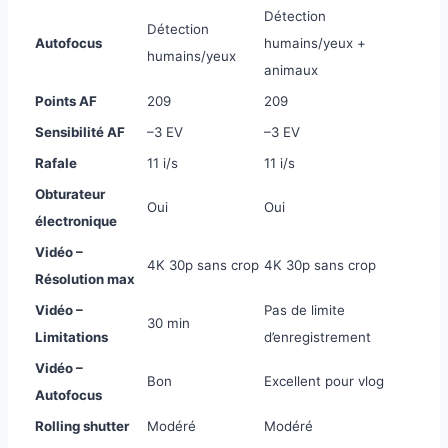
Détection
Détection
Autofocus
humains/yeux +
humains/yeux
animaux
Points AF
209
209
Sensibilité AF
–3 EV
–3 EV
Rafale
11 i/s
11 i/s
Obturateur
Oui
Oui
électronique
Vidéo –
4K 30p sans crop
4K 30p sans crop
Résolution max
Vidéo –
Pas de limite
30 min
Limitations
d’enregistrement
Vidéo –
Bon
Excellent pour vlog
Autofocus
Rolling shutter
Modéré
Modéré