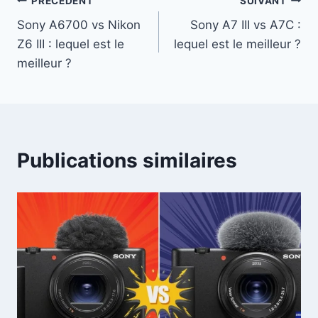
Navigation
PRÉCÉDENT
SUIVANT
Sony A6700 vs Nikon
Sony A7 III vs A7C :
de
Z6 III : lequel est le
lequel est le meilleur ?
l’article
meilleur ?
Publications similaires