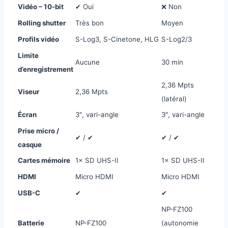
Vidéo – 10-bit
✔ Oui
❌ Non
Rolling shutter
Très bon
Moyen
Profils vidéo
S-Log3, S-Cinetone, HLG
S-Log2/3
Limite
Aucune
30 min
d’enregistrement
2,36 Mpts
Viseur
2,36 Mpts
(latéral)
Écran
3″, vari-angle
3″, vari-angle
Prise micro /
✔ / ✔
✔ / ✔
casque
Cartes mémoire
1× SD UHS-II
1× SD UHS-II
HDMI
Micro HDMI
Micro HDMI
USB-C
✔
✔
NP-FZ100
Batterie
NP-FZ100
(autonomie