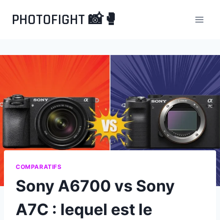
Aller
PHOTOFIGHT 📸🥊
au
contenu
COMPARATIFS
Sony A6700 vs Sony
A7C : lequel est le