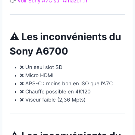
👉
Voir Sony A7C sur Amazon.fr
⚠️ Les inconvénients du
Sony A6700
❌ Un seul slot SD
❌ Micro HDMI
❌ APS-C : moins bon en ISO que l’A7C
❌ Chauffe possible en 4K120
❌ Viseur faible (2,36 Mpts)