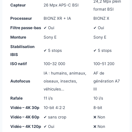
24,2 Mpx plein
Capteur
26 Mpx APS-C BSI
format BSI
Processeur
BIONZ XR + IA
BIONZ X
Filtre passe-bas
✔ Oui
✔ Oui
Monture
Sony E
Sony E
Stabilisation
✔ 5 stops
✔ 5 stops
IBIS
ISO natif
100–32 000
100–51 200
IA : humains, animaux,
AF de
Autofocus
oiseaux, insectes,
génération A7
véhicules…
III
Rafale
11 i/s
10 i/s
Vidéo – 4K 30p
10-bit 4:2:2
8-bit
Vidéo – 4K 60p
✔ sans crop
❌ Non
Vidéo – 4K 120p
✔ Oui
❌ Non