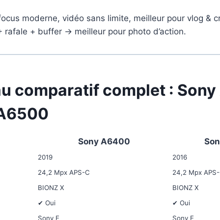
focus moderne, vidéo sans limite, meilleur pour vlog & c
+ rafale + buffer → meilleur pour photo d’action.
au comparatif complet : Son
 A6500
Sony A6400
Son
2019
2016
24,2 Mpx APS-C
24,2 Mpx APS
BIONZ X
BIONZ X
✔ Oui
✔ Oui
Sony E
Sony E