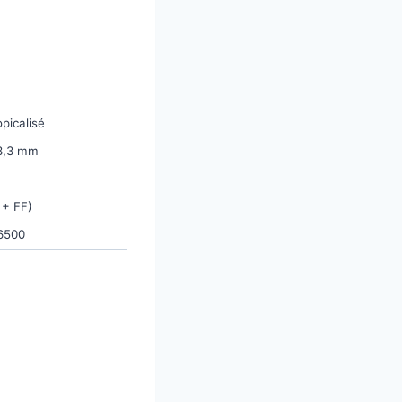
picalisé
53,3 mm
 + FF)
A6500