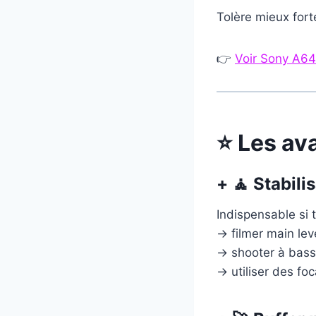
Tolère mieux for
👉
Voir Sony A64
⭐ Les av
+ 🧘 Stabili
Indispensable si 
→ filmer main lev
→ shooter à bass
→ utiliser des foc