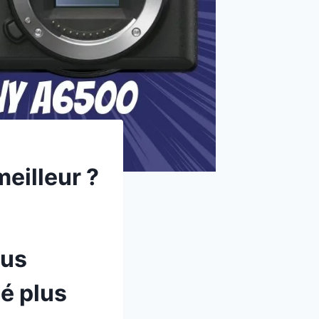
eilleur ?
cus
é plus