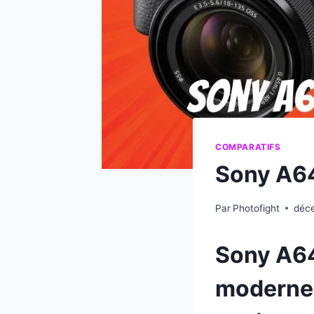
COMPARATIFS
Sony A64
Par
Photofight
déce
Sony A64
moderne 