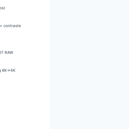
ps)
+ contraste
107 RAW
ng 6K→4K
G