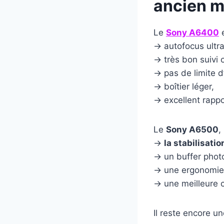
ancien m
Le
Sony A6400
e
→ autofocus ultra 
→ très bon suivi 
→ pas de limite d
→ boîtier léger,
→ excellent rappor
Le
Sony A6500
,
→
la stabilisatio
→ un buffer phot
→ une ergonomie 
→ une meilleure 
Il reste encore u