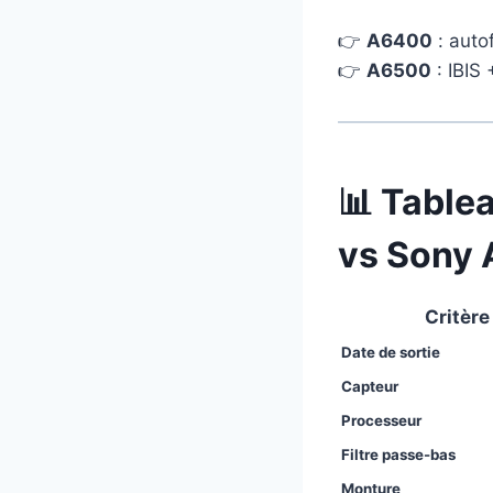
👉
A6400
: auto
👉
A6500
: IBIS 
📊 Table
vs Sony
Critère
Date de sortie
Capteur
Processeur
Filtre passe-bas
Monture