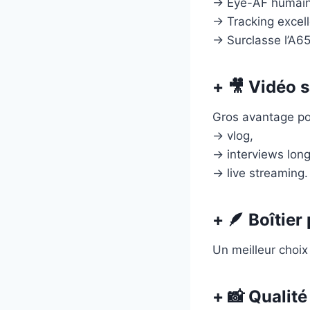
→ Eye-AF humain/
→ Tracking excel
→ Surclasse l’A65
+ 🎥 Vidéo 
Gros avantage po
→ vlog,
→ interviews long
→ live streaming.
+ 🪶 Boîtier
Un meilleur choix
+ 📸 Qualité