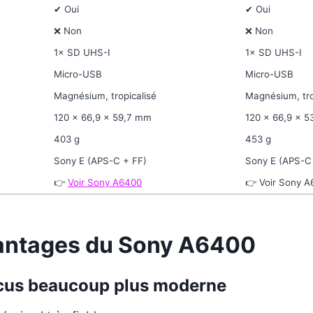
✔ Oui
✔ Oui
❌ Non
❌ Non
1× SD UHS-I
1× SD UHS-I
Micro-USB
Micro-USB
Magnésium, tropicalisé
Magnésium, tro
120 × 66,9 × 59,7 mm
120 × 66,9 × 
403 g
453 g
Sony E (APS-C + FF)
Sony E (APS-C
👉
Voir Sony A6400
👉 Voir Sony 
antages du Sony A6400
ocus beaucoup plus moderne