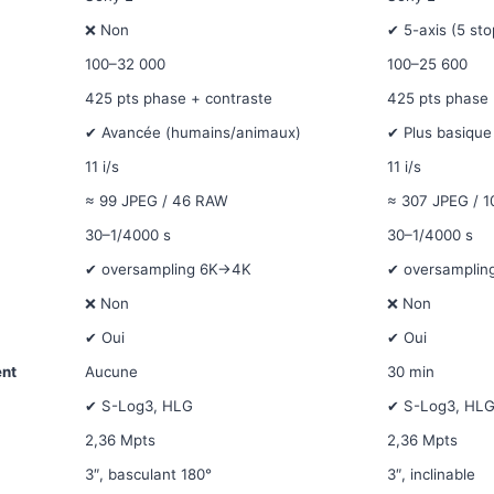
❌ Non
✔ 5-axis (5 sto
100–32 000
100–25 600
425 pts phase + contraste
425 pts phase 
✔ Avancée (humains/animaux)
✔ Plus basique
11 i/s
11 i/s
≈ 99 JPEG / 46 RAW
≈ 307 JPEG / 
30–1/4000 s
30–1/4000 s
✔ oversampling 6K→4K
✔ oversampli
❌ Non
❌ Non
✔ Oui
✔ Oui
ent
Aucune
30 min
✔ S-Log3, HLG
✔ S-Log3, HL
2,36 Mpts
2,36 Mpts
3″, basculant 180°
3″, inclinable