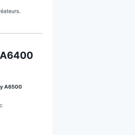
réateurs.
y A6400
y A6500
-C