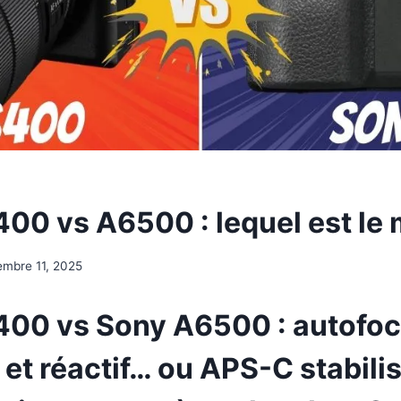
00 vs A6500 : lequel est le m
mbre 11, 2025
00 vs Sony A6500 : autofo
et réactif… ou APS-C stabilis