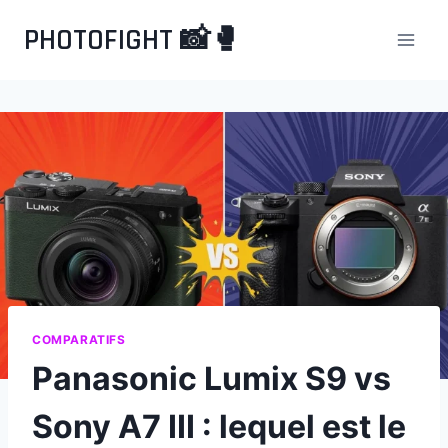
Aller
PHOTOFIGHT 📸🥊
au
contenu
COMPARATIFS
Panasonic Lumix S9 vs
Sony A7 III : lequel est le