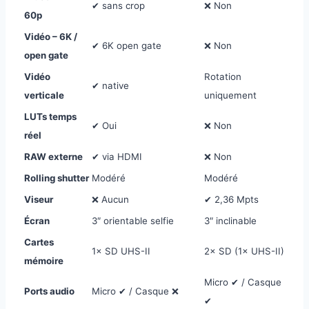
✔ sans crop
❌ Non
60p
Vidéo – 6K /
✔ 6K open gate
❌ Non
open gate
Vidéo
Rotation
✔ native
verticale
uniquement
LUTs temps
✔ Oui
❌ Non
réel
RAW externe
✔ via HDMI
❌ Non
Rolling shutter
Modéré
Modéré
Viseur
❌ Aucun
✔ 2,36 Mpts
Écran
3″ orientable selfie
3″ inclinable
Cartes
1× SD UHS-II
2× SD (1× UHS-II)
mémoire
Micro ✔ / Casque
Ports audio
Micro ✔ / Casque ❌
✔