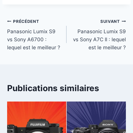
Navigation
PRÉCÉDENT
SUIVANT
Panasonic Lumix S9
Panasonic Lumix S9
de
vs Sony A6700 :
vs Sony A7C II : lequel
l’article
lequel est le meilleur ?
est le meilleur ?
Publications similaires