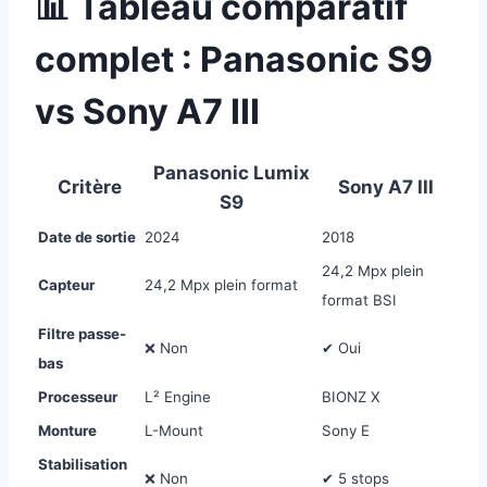
📊 Tableau comparatif
complet : Panasonic S9
vs Sony A7 III
Panasonic Lumix
Critère
Sony A7 III
S9
Date de sortie
2024
2018
24,2 Mpx plein
Capteur
24,2 Mpx plein format
format BSI
Filtre passe-
❌ Non
✔ Oui
bas
Processeur
L² Engine
BIONZ X
Monture
L-Mount
Sony E
Stabilisation
❌ Non
✔ 5 stops