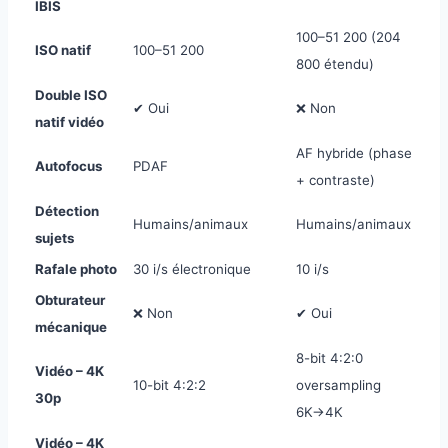
IBIS
100–51 200 (204
ISO natif
100–51 200
800 étendu)
Double ISO
✔ Oui
❌ Non
natif vidéo
AF hybride (phase
Autofocus
PDAF
+ contraste)
Détection
Humains/animaux
Humains/animaux
sujets
Rafale photo
30 i/s électronique
10 i/s
Obturateur
❌ Non
✔ Oui
mécanique
8-bit 4:2:0
Vidéo – 4K
10-bit 4:2:2
oversampling
30p
6K→4K
Vidéo – 4K