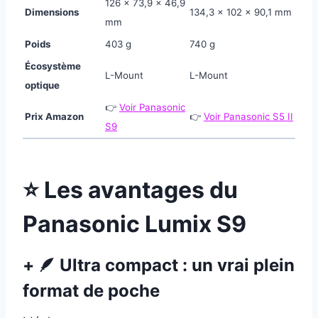
126 × 73,9 × 46,9
Dimensions
134,3 × 102 × 90,1 mm
mm
Poids
403 g
740 g
Écosystème
L-Mount
L-Mount
optique
👉
Voir Panasonic
Prix Amazon
👉
Voir Panasonic S5 II
S9
⭐ Les avantages du
Panasonic Lumix S9
+ 🪶 Ultra compact : un vrai plein
format de poche