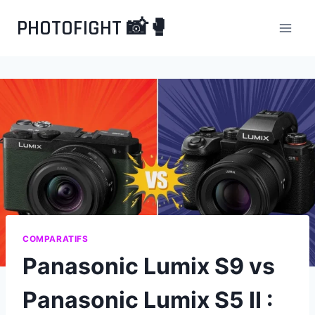
Aller
PHOTOFIGHT 📸🥊
au
contenu
COMPARATIFS
Panasonic Lumix S9 vs
Panasonic Lumix S5 II :