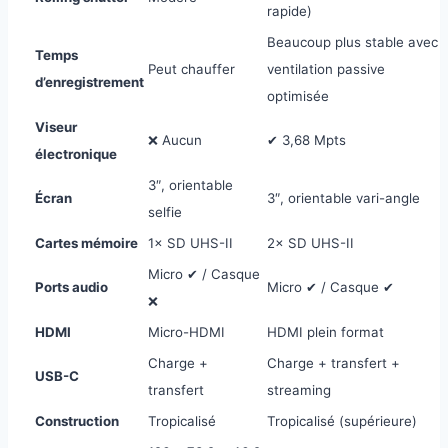
rapide)
Beaucoup plus stable avec
Temps
Peut chauffer
ventilation passive
d’enregistrement
optimisée
Viseur
❌ Aucun
✔ 3,68 Mpts
électronique
3″, orientable
Écran
3″, orientable vari-angle
selfie
Cartes mémoire
1× SD UHS-II
2× SD UHS-II
Micro ✔ / Casque
Ports audio
Micro ✔ / Casque ✔
❌
HDMI
Micro-HDMI
HDMI plein format
Charge +
Charge + transfert +
USB-C
transfert
streaming
Construction
Tropicalisé
Tropicalisé (supérieure)