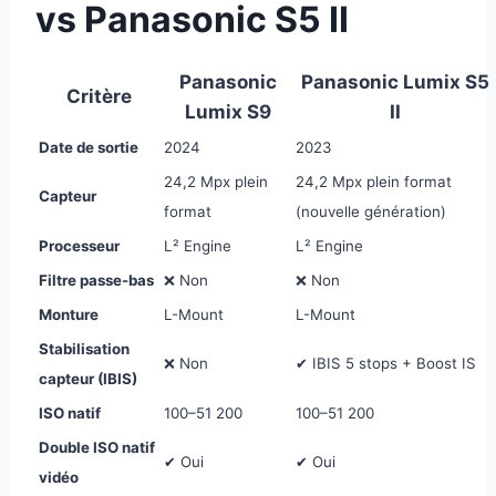
vs Panasonic S5 II
Panasonic
Panasonic Lumix S5
Critère
Lumix S9
II
Date de sortie
2024
2023
24,2 Mpx plein
24,2 Mpx plein format
Capteur
format
(nouvelle génération)
Processeur
L² Engine
L² Engine
Filtre passe-bas
❌ Non
❌ Non
Monture
L-Mount
L-Mount
Stabilisation
❌ Non
✔ IBIS 5 stops + Boost IS
capteur (IBIS)
ISO natif
100–51 200
100–51 200
Double ISO natif
✔ Oui
✔ Oui
vidéo