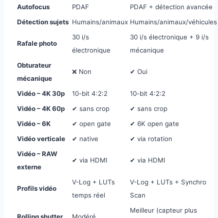
Autofocus
PDAF
PDAF + détection avancée
Détection sujets
Humains/animaux
Humains/animaux/véhicules
30 i/s
30 i/s électronique + 9 i/s
Rafale photo
électronique
mécanique
Obturateur
❌ Non
✔ Oui
mécanique
Vidéo – 4K 30p
10-bit 4:2:2
10-bit 4:2:2
Vidéo – 4K 60p
✔ sans crop
✔ sans crop
Vidéo – 6K
✔ open gate
✔ 6K open gate
Vidéo verticale
✔ native
✔ via rotation
Vidéo – RAW
✔ via HDMI
✔ via HDMI
externe
V-Log + LUTs
V-Log + LUTs + Synchro
Profils vidéo
temps réel
Scan
Meilleur (capteur plus
Rolling shutter
Modéré