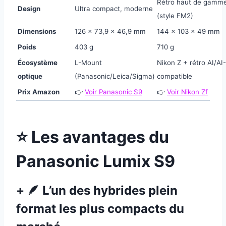
Rétro haut de gamm
Design
Ultra compact, moderne
(style FM2)
Dimensions
126 × 73,9 × 46,9 mm
144 × 103 × 49 mm
Poids
403 g
710 g
Écosystème
L-Mount
Nikon Z + rétro AI/AI
optique
(Panasonic/Leica/Sigma)
compatible
Prix Amazon
👉
Voir Panasonic S9
👉
Voir Nikon Zf
⭐ Les avantages du
Panasonic Lumix S9
+ 🪶 L’un des hybrides plein
format les plus compacts du