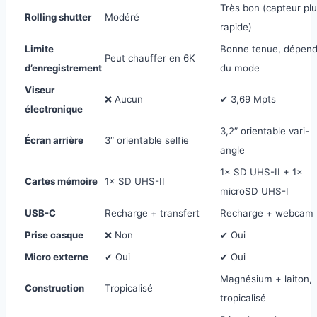
Très bon (capteur pl
Rolling shutter
Modéré
rapide)
Limite
Bonne tenue, dépen
Peut chauffer en 6K
d’enregistrement
du mode
Viseur
❌ Aucun
✔ 3,69 Mpts
électronique
3,2″ orientable vari-
Écran arrière
3″ orientable selfie
angle
1× SD UHS-II + 1×
Cartes mémoire
1× SD UHS-II
microSD UHS-I
USB-C
Recharge + transfert
Recharge + webcam
Prise casque
❌ Non
✔ Oui
Micro externe
✔ Oui
✔ Oui
Magnésium + laiton,
Construction
Tropicalisé
tropicalisé