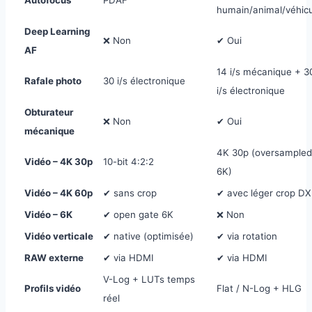
Autofocus
PDAF
humain/animal/véhic
Deep Learning
❌ Non
✔ Oui
AF
14 i/s mécanique + 3
Rafale photo
30 i/s électronique
i/s électronique
Obturateur
❌ Non
✔ Oui
mécanique
4K 30p (oversampled
Vidéo – 4K 30p
10-bit 4:2:2
6K)
Vidéo – 4K 60p
✔ sans crop
✔ avec léger crop DX
Vidéo – 6K
✔ open gate 6K
❌ Non
Vidéo verticale
✔ native (optimisée)
✔ via rotation
RAW externe
✔ via HDMI
✔ via HDMI
V-Log + LUTs temps
Profils vidéo
Flat / N-Log + HLG
réel