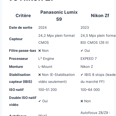
Panasonic Lumix
Critère
Nikon Zf
S9
Date de sortie
2024
2023
24,2 Mpx plein format
24,5 Mpx plein forma
Capteur
CMOS
BSI CMOS (Z6 II)
Filtre passe-bas
❌ Non
✔ Oui
Processeur
L² Engine
EXPEED 7
Monture
L-Mount
Nikon Z
Stabilisation
❌ Non (E-Stabilisation
✔ IBIS 8 stops (leade
capteur (IBIS)
vidéo seulement)
du marché FF)
ISO natif
100–51 200
100–64 000
Double ISO natif
✔ Oui
❌ Non
vidéo
Autofocus Z8/Z9 :