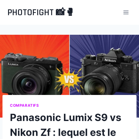
Aller
PHOTOFIGHT 📸🥊
au
contenu
COMPARATIFS
Panasonic Lumix S9 vs
Nikon Zf : lequel est le