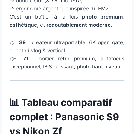
→ double slot (SD + microSD),
→ ergonomie argentique inspirée du FM2.
C’est un boîtier à la fois
photo premium
,
esthétique
, et
redoutablement moderne
.
👉
S9
: créateur ultraportable, 6K open gate,
oriented vlog & vertical.
👉
Zf
: boîtier rétro premium, autofocus
exceptionnel, IBIS puissant, photo haut niveau.
📊 Tableau comparatif
complet : Panasonic S9
vs Nikon Zf