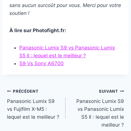
sans aucun surcoût pour vous. Merci pour votre
soutien !
À lire sur Photofight.fr:
Panasonic Lumix S9 vs Panasonic Lumix
S5 II : lequel est le meilleur ?
S9 Vs Sony A6700
Navigation
PRÉCÉDENT
SUIVANT
Panasonic Lumix S9
Panasonic Lumix S9
de
vs Fujifilm X-M5 :
vs Panasonic Lumix
l’article
lequel est le meilleur ?
S5 II : lequel est le
meilleur ?