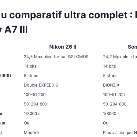
au comparatif ultra complet :
 A7 III
Nikon Z6 II
Son
24,5 Mpx plein format BSI CMOS
24,2 Mpx plein 
14 bits
14 bits
(IBIS)
5 stops
5 stops
Double EXPEED 6
BIONZ X
100–51 200
100–51 200
50–204 800
50–204 800
e
1/8000 s
1/8000 s
que
Oui
Oui
)
Modéré
Plus visible que 