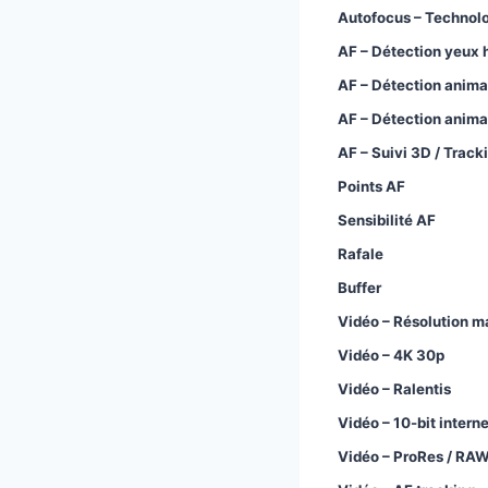
Autofocus – Technol
AF – Détection yeux
AF – Détection anima
AF – Détection anima
AF – Suivi 3D / Track
Points AF
Sensibilité AF
Rafale
Buffer
Vidéo – Résolution m
Vidéo – 4K 30p
Vidéo – Ralentis
Vidéo – 10-bit intern
Vidéo – ProRes / RAW