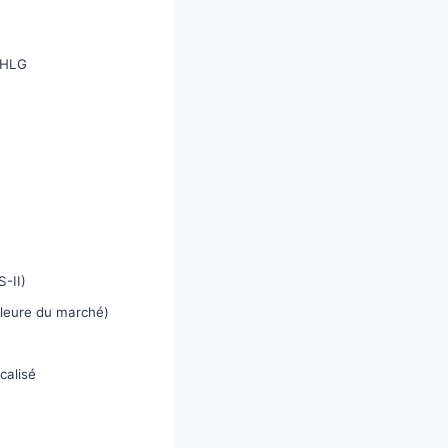
 HLG
-II)
lleure du marché)
calisé