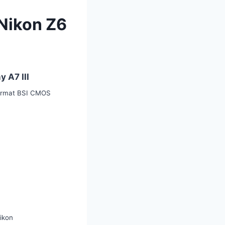
 Nikon Z6
y A7 III
format BSI CMOS
Nikon