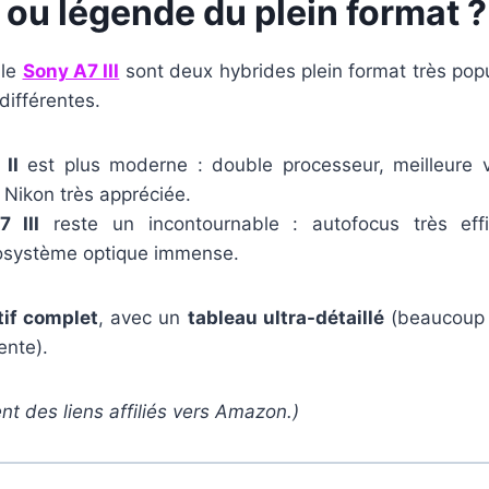
ou légende du plein format ?
 le
Sony A7 III
sont deux hybrides plein format très pop
différentes.
II
est plus moderne : double processeur, meilleure v
 Nikon très appréciée.
 III
reste un incontournable : autofocus très eff
osystème optique immense.
if complet
, avec un
tableau ultra-détaillé
(beaucoup 
ente).
ent des liens affiliés vers Amazon.)