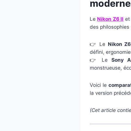
moderne 
Le
Nikon Z6 II
et
des philosophies 
👉 Le
Nikon Z6 
défini, ergonomie
👉 Le
Sony A7
monstrueuse, éc
Voici le
comparat
la version précéd
(Cet article conti