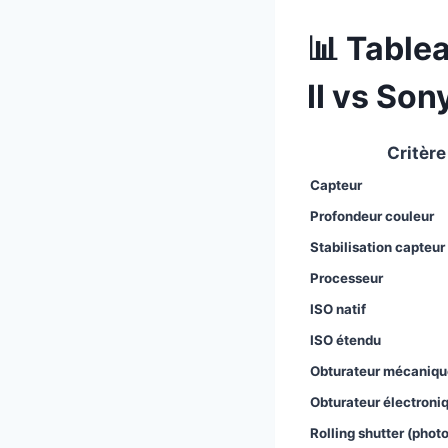
📊 Table
II vs Sony
Critère
Capteur
Profondeur couleur
Stabilisation capteur 
Processeur
ISO natif
ISO étendu
Obturateur mécaniqu
Obturateur électroni
Rolling shutter (photo