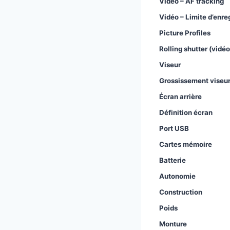
Vidéo – AF tracking
Vidéo – Limite d’enr
Picture Profiles
Rolling shutter (vidéo
Viseur
Grossissement viseu
Écran arrière
Définition écran
Port USB
Cartes mémoire
Batterie
Autonomie
Construction
Poids
Monture