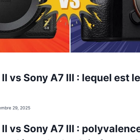
II vs Sony A7 III : lequel est l
embre 29, 2025
II vs Sony A7 III : polyvalenc