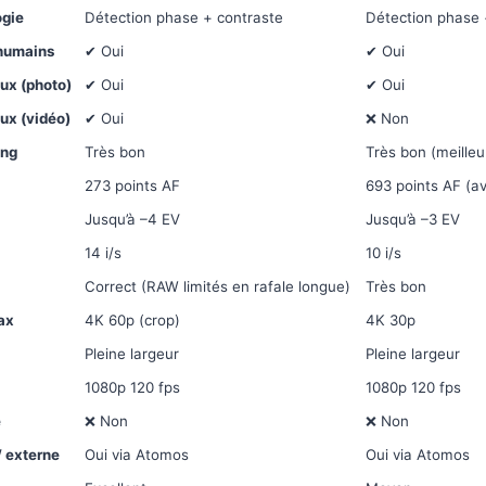
ogie
Détection phase + contraste
Détection phase 
 humains
✔ Oui
✔ Oui
ux (photo)
✔ Oui
✔ Oui
ux (vidéo)
✔ Oui
❌ Non
ing
Très bon
Très bon (meilleur
273 points AF
693 points AF (a
Jusqu’à –4 EV
Jusqu’à –3 EV
14 i/s
10 i/s
Correct (RAW limités en rafale longue)
Très bon
ax
4K 60p (crop)
4K 30p
Pleine largeur
Pleine largeur
1080p 120 fps
1080p 120 fps
e
❌ Non
❌ Non
 externe
Oui via Atomos
Oui via Atomos