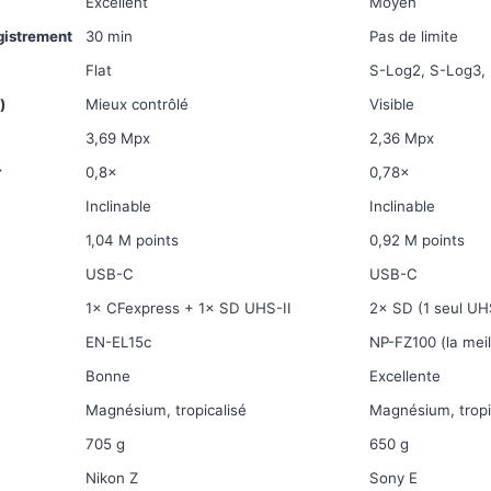
Excellent
Moyen
egistrement
30 min
Pas de limite
Flat
S-Log2, S-Log3,
)
Mieux contrôlé
Visible
3,69 Mpx
2,36 Mpx
r
0,8×
0,78×
Inclinable
Inclinable
1,04 M points
0,92 M points
USB-C
USB-C
1× CFexpress + 1× SD UHS-II
2× SD (1 seul UHS
EN-EL15c
NP-FZ100 (la mei
Bonne
Excellente
Magnésium, tropicalisé
Magnésium, tropi
705 g
650 g
Nikon Z
Sony E