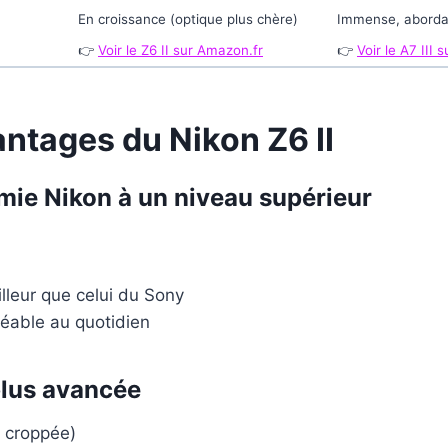
En croissance (optique plus chère)
Immense, aborda
👉
Voir le Z6 II sur Amazon.fr
👉
Voir le A7 III
antages du Nikon Z6 II
mie Nikon à un niveau supérieur
lleur que celui du Sony
réable au quotidien
plus avancée
 croppée)