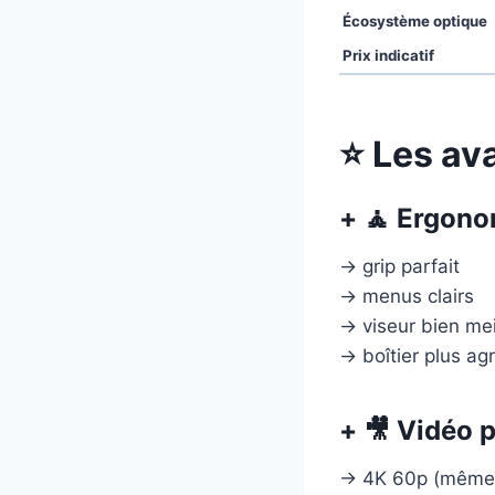
Écosystème optique
Prix indicatif
⭐ Les av
+ 🧘 Ergono
→ grip parfait
→ menus clairs
→ viseur bien mei
→ boîtier plus ag
+ 🎥 Vidéo 
→ 4K 60p (même