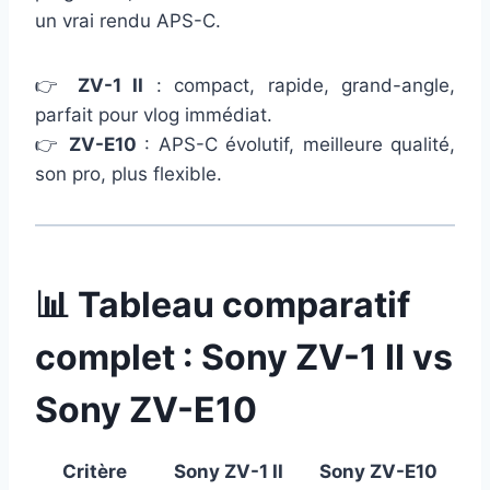
un vrai rendu APS-C.
👉
ZV-1 II
: compact, rapide, grand-angle,
parfait pour vlog immédiat.
👉
ZV-E10
: APS-C évolutif, meilleure qualité,
son pro, plus flexible.
📊 Tableau comparatif
complet : Sony ZV-1 II vs
Sony ZV-E10
Critère
Sony ZV-1 II
Sony ZV-E10