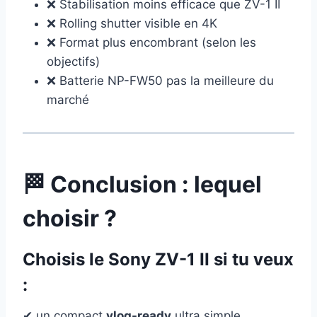
❌ Stabilisation moins efficace que ZV-1 II
❌ Rolling shutter visible en 4K
❌ Format plus encombrant (selon les
objectifs)
❌ Batterie NP-FW50 pas la meilleure du
marché
🏁 Conclusion : lequel
choisir ?
Choisis le
Sony ZV-1 II
si tu veux
:
✔ un compact
vlog-ready
ultra simple