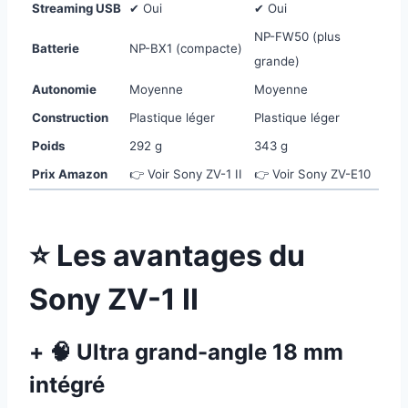
Streaming USB
✔ Oui
✔ Oui
NP-FW50 (plus
Batterie
NP-BX1 (compacte)
grande)
Autonomie
Moyenne
Moyenne
Construction
Plastique léger
Plastique léger
Poids
292 g
343 g
Prix Amazon
👉 Voir Sony ZV-1 II
👉 Voir Sony ZV-E10
⭐ Les avantages du
Sony ZV-1 II
+ 🧠 Ultra grand-angle 18 mm
intégré