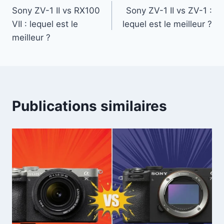
Sony ZV-1 II vs RX100
Sony ZV-1 II vs ZV-1 :
de
VII : lequel est le
lequel est le meilleur ?
l’article
meilleur ?
Publications similaires