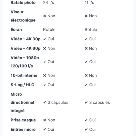
Rafale photo
24 i/s
11 i/s
Viseur
❌ Non
❌ Non
électronique
Écran
Rotule
Rotule
Vidéo – 4K 30p
✔ Oui
✔ Oui
Vidéo – 4K 60p
❌ Non
❌ Non
Vidéo – 1080p
✔ Oui
✔ Oui
120/100 i/s
10-bit interne
❌ Non
❌ Non
S-Log / HLG
✔ Oui
✔ Oui
Micro
directionnel
✔ 3 capsules
✔ 3 capsules
intégré
Prise casque
❌ Non
✔ Oui
Entrée micro
✔ Oui
✔ Oui