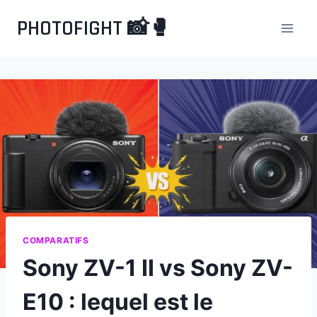
Aller
PHOTOFIGHT 📸🥊
au
contenu
COMPARATIFS
Sony ZV-1 II vs Sony ZV-
E10 : lequel est le