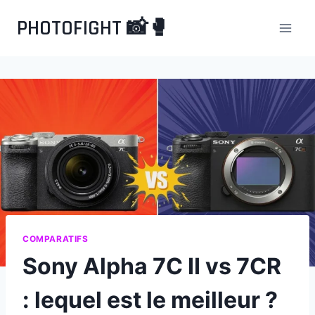
Aller
PHOTOFIGHT 📸🥊
au
contenu
COMPARATIFS
Sony Alpha 7C II vs 7CR
: lequel est le meilleur ?