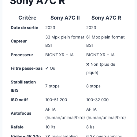
Sony A7C R
Critère
Sony A7C II
Sony A7C R
Date de sortie
2023
2023
33 Mpx plein format
61 Mpx plein format
Capteur
BSI
BSI
Processeur
BIONZ XR + IA
BIONZ XR + IA
❌ Non (plus de
Filtre passe-bas
✔ Oui
piqué)
Stabilisation
7 stops
8 stops
IBIS
ISO natif
100–51 200
100–32 000
AF IA
AF IA
Autofocus
(human/animal/bird)
(human/animal/bird)
Rafale
10 i/s
8 i/s
Vidéo – 4K 30p
7K oversampling
6.2K oversampling