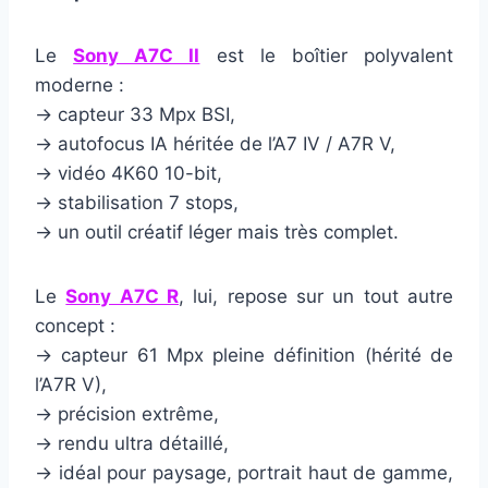
Le
Sony A7C II
est le boîtier polyvalent
moderne :
→ capteur 33 Mpx BSI,
→ autofocus IA héritée de l’A7 IV / A7R V,
→ vidéo 4K60 10-bit,
→ stabilisation 7 stops,
→ un outil créatif léger mais très complet.
Le
Sony A7C R
, lui, repose sur un tout autre
concept :
→ capteur 61 Mpx pleine définition (hérité de
l’A7R V),
→ précision extrême,
→ rendu ultra détaillé,
→ idéal pour paysage, portrait haut de gamme,