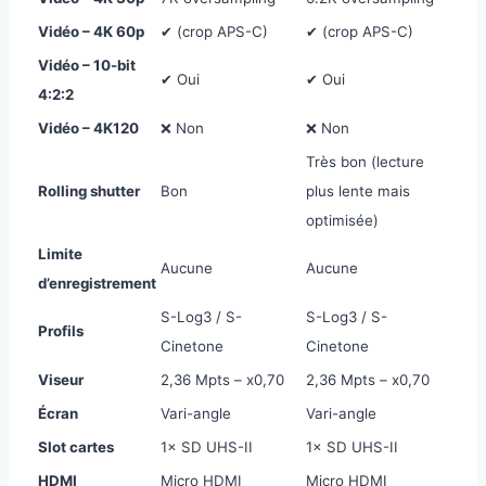
Vidéo – 4K 60p
✔ (crop APS-C)
✔ (crop APS-C)
Vidéo – 10-bit
✔ Oui
✔ Oui
4:2:2
Vidéo – 4K120
❌ Non
❌ Non
Très bon (lecture
Rolling shutter
Bon
plus lente mais
optimisée)
Limite
Aucune
Aucune
d’enregistrement
S-Log3 / S-
S-Log3 / S-
Profils
Cinetone
Cinetone
Viseur
2,36 Mpts – x0,70
2,36 Mpts – x0,70
Écran
Vari-angle
Vari-angle
Slot cartes
1× SD UHS-II
1× SD UHS-II
HDMI
Micro HDMI
Micro HDMI