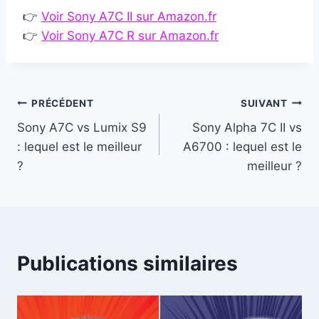
👉
Voir Sony A7C II sur Amazon.fr
👉
Voir Sony A7C R sur Amazon.fr
Navigation
PRÉCÉDENT
SUIVANT
Sony A7C vs Lumix S9
Sony Alpha 7C II vs
de
: lequel est le meilleur
A6700 : lequel est le
l’article
?
meilleur ?
Publications similaires