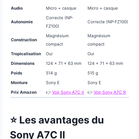
Audio
Micro + casque
Micro + casque
Correcte (NP-
Autonomie
Correcte (NP-FZ100)
FZ100)
Magnésium
Magnésium
Construction
compact
compact
Tropicalisation
Oui
Oui
Dimensions
124 × 71 × 63 mm
124 × 71 × 63 mm
Poids
514 g
515 g
Monture
Sony E
Sony E
Prix Amazon
👉
Voir Sony A7C II
👉
Voir Sony A7C R
⭐ Les avantages du
Sony A7C II