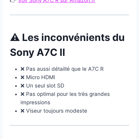
👉
Voir Sony A7C R sur Amazon.fr
⚠️ Les inconvénients du
Sony A7C II
❌ Pas aussi détaillé que le A7C R
❌ Micro HDMI
❌ Un seul slot SD
❌ Pas optimal pour les très grandes
impressions
❌ Viseur toujours modeste