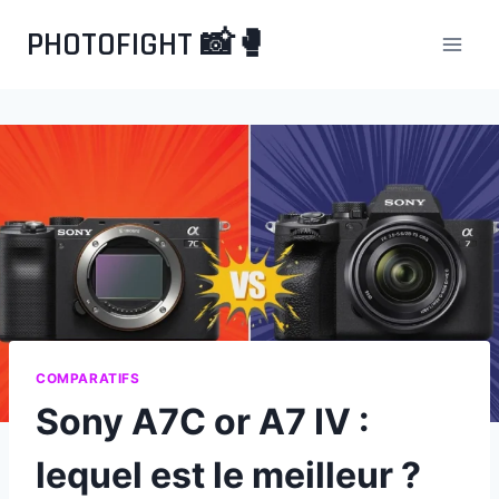
Aller
PHOTOFIGHT 📸🥊
au
contenu
COMPARATIFS
Sony A7C or A7 IV :
lequel est le meilleur ?