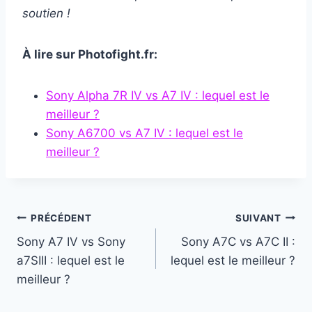
soutien !
À lire sur Photofight.fr:
Sony Alpha 7R IV vs A7 IV : lequel est le
meilleur ?
Sony A6700 vs A7 IV : lequel est le
meilleur ?
Navigation
PRÉCÉDENT
SUIVANT
Sony A7 IV vs Sony
Sony A7C vs A7C II :
de
a7SIII : lequel est le
lequel est le meilleur ?
l’article
meilleur ?