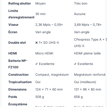
Rolling shutter
Moyen
Très bon
Limite
30 min
Aucune
d’enregistrement
Viseur
2,36 Mpts – 0,59×
3,69 Mpts – 0,78×
Écran
Vari-angle
Vari-angle
CFexpress Type A + 
Double slot
❌ 1× SD UHS-II
UHS-II
HDMI
Micro HDMI
HDMI pleine taille
Batterie NP-
✔ Excellente
✔ Excellente
FZ100
Construction
Compact, magnésium
Magnésium renforcé
Tropicalisation
Oui
Oui (meilleure)
Dimensions
124 × 71 × 60 mm
131 × 96 × 80 mm
Poids
509 g
658 g
Écosystème