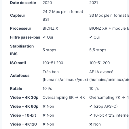
Date de sortie
2020
2021
24,2 Mpx plein format
Capteur
33 Mpx plein format 
BSI
Processeur
BIONZ X
BIONZ XR + module I
Filtre passe-bas
✔ Oui
✔ Oui
Stabilisation
5 stops
5,5 stops
IBIS
ISO natif
100–51 200
100–51 200
Très bon
AF IA avancé
Autofocus
(humains/animaux/yeux)
(humains/animaux/oi
Rafale
10 i/s
10 i/s
Vidéo – 4K 30p
Oversampling 6K → 4K
Oversampling 7K → 
Vidéo – 4K 60p
❌ Non
✔ (crop APS-C)
Vidéo – 10-bit
❌ Non
✔ 10-bit 4:2:2 interne
Vidéo – 4K120
❌ Non
❌ Non