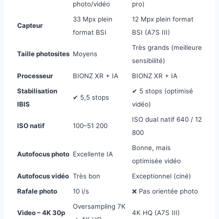
photo/vidéo
pro)
33 Mpx plein
12 Mpx plein format
Capteur
format BSI
BSI (A7S III)
Très grands (meilleure
Taille photosites
Moyens
sensibilité)
Processeur
BIONZ XR + IA
BIONZ XR + IA
Stabilisation
✔ 5 stops (optimisé
✔ 5,5 stops
IBIS
vidéo)
ISO dual natif 640 / 12
ISO natif
100–51 200
800
Bonne, mais
Autofocus photo
Excellente IA
optimisée vidéo
Autofocus vidéo
Très bon
Exceptionnel (ciné)
Rafale photo
10 i/s
❌ Pas orientée photo
Oversampling 7K
Video – 4K 30p
4K HQ (A7S III)