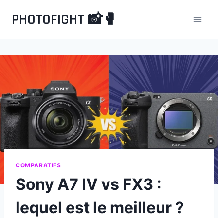
Aller
PHOTOFIGHT 📸🥊
au
contenu
COMPARATIFS
Sony A7 IV vs FX3 :
lequel est le meilleur ?