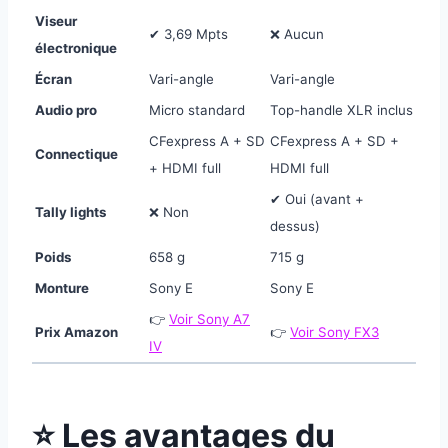
Viseur
✔ 3,69 Mpts
❌ Aucun
électronique
Écran
Vari-angle
Vari-angle
Audio pro
Micro standard
Top-handle XLR inclus
CFexpress A + SD
CFexpress A + SD +
Connectique
+ HDMI full
HDMI full
✔ Oui (avant +
Tally lights
❌ Non
dessus)
Poids
658 g
715 g
Monture
Sony E
Sony E
👉
Voir Sony A7
Prix Amazon
👉
Voir Sony FX3
IV
⭐ Les avantages du