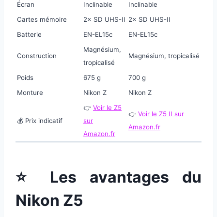
Écran
Inclinable
Inclinable
Cartes mémoire
2× SD UHS-II
2× SD UHS-II
Batterie
EN-EL15c
EN-EL15c
Magnésium,
Construction
Magnésium, tropicalisé
tropicalisé
Poids
675 g
700 g
Monture
Nikon Z
Nikon Z
👉
Voir le Z5
👉
Voir le Z5 II sur
💰 Prix indicatif
sur
Amazon.fr
Amazon.fr
⭐ Les avantages du
Nikon Z5