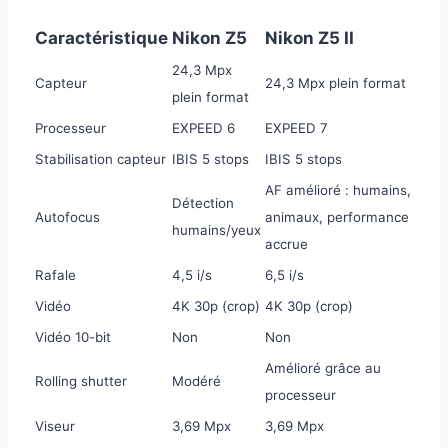
Caractéristique
Nikon Z5
Nikon Z5 II
24,3 Mpx
Capteur
24,3 Mpx plein format
plein format
Processeur
EXPEED 6
EXPEED 7
Stabilisation capteur
IBIS 5 stops
IBIS 5 stops
AF amélioré : humains,
Détection
Autofocus
animaux, performance
humains/yeux
accrue
Rafale
4,5 i/s
6,5 i/s
Vidéo
4K 30p (crop)
4K 30p (crop)
Vidéo 10-bit
Non
Non
Amélioré grâce au
Rolling shutter
Modéré
processeur
Viseur
3,69 Mpx
3,69 Mpx