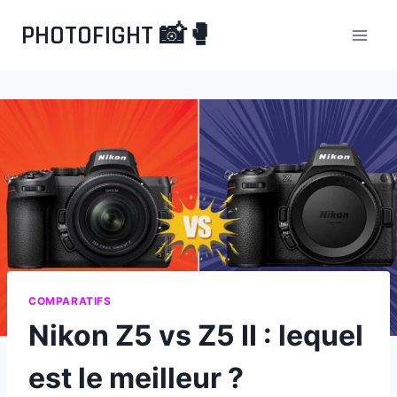
Aller
PHOTOFIGHT 📸🥊
au
contenu
COMPARATIFS
Nikon Z5 vs Z5 II : lequel
est le meilleur ?